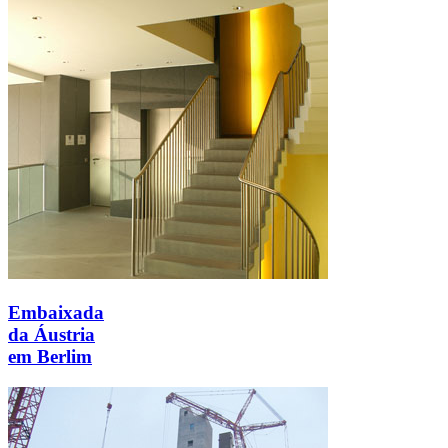
Embaixada
da Áustria
em Berlim