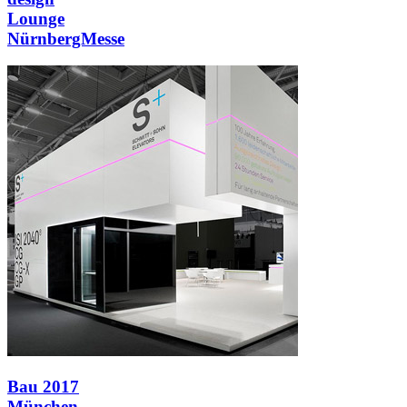
Lounge
NürnbergMesse
Bau 2017
München -