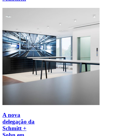
A nova
delegação da
Schmitt +
Sohn
em