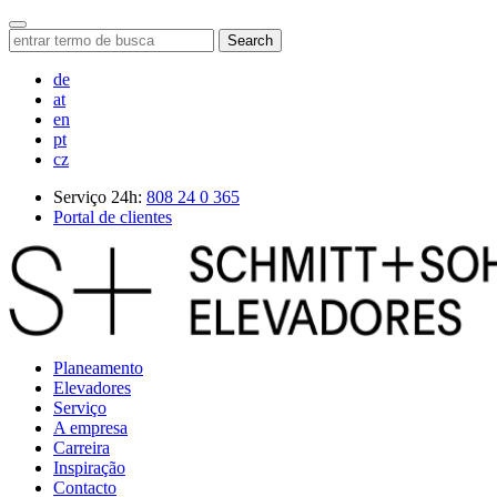
Search
de
at
en
pt
cz
Serviço 24h:
808 24 0 365
Portal de clientes
Planeamento
Elevadores
Serviço
A empresa
Carreira
Inspiração
Contacto