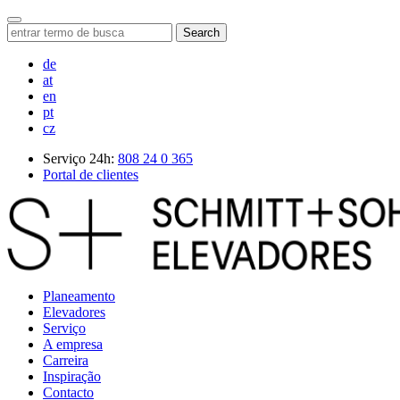
Search
de
at
en
pt
cz
Serviço 24h:
808 24 0 365
Portal de clientes
Planeamento
Elevadores
Serviço
A empresa
Carreira
Inspiração
Contacto