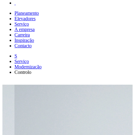
Planeamento
Elevadores
Serviço
A empresa
Carreira
Inspiração
Contacto
S
Serviço
Modernização
Controlo