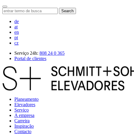
Search
de
at
en
pt
cz
Serviço 24h:
808 24 0 365
Portal de clientes
Planeamento
Elevadores
Serviço
A empresa
Carreira
Inspiração
Contacto