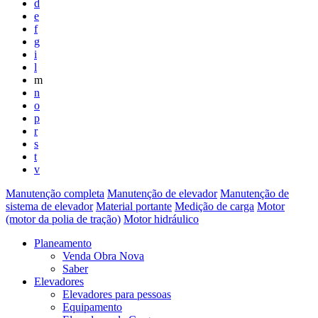
d
e
f
g
i
l
m
n
o
p
r
s
t
v
Manutenção completa
Manutenção de elevador
Manutenção de
sistema de elevador
Material portante
Medição de carga
Motor
(motor da polia de tração)
Motor hidráulico
Planeamento
Venda Obra Nova
Saber
Elevadores
Elevadores para pessoas
Equipamento