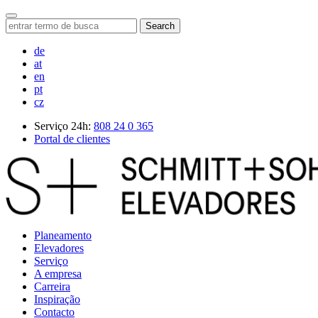
Search
de
at
en
pt
cz
Serviço 24h:
808 24 0 365
Portal de clientes
Planeamento
Elevadores
Serviço
A empresa
Carreira
Inspiração
Contacto