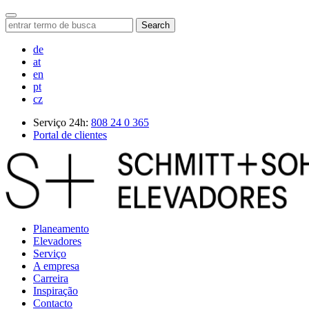
Search
de
at
en
pt
cz
Serviço 24h:
808 24 0 365
Portal de clientes
Planeamento
Elevadores
Serviço
A empresa
Carreira
Inspiração
Contacto