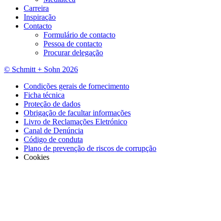
Carreira
Inspiração
Contacto
Formulário de contacto
Pessoa de contacto
Procurar delegação
© Schmitt + Sohn 2026
Condições gerais de fornecimento
Ficha técnica
Proteção de dados
Obrigação de facultar informações
Livro de Reclamações Eletrónico
Canal de Denúncia
Código de conduta
Plano de prevenção de riscos de corrupção
Cookies