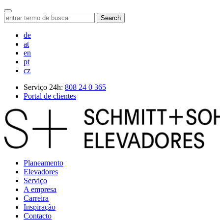
Search
de
at
en
pt
cz
Serviço 24h:
808 24 0 365
Portal de clientes
Planeamento
Elevadores
Serviço
A empresa
Carreira
Inspiração
Contacto