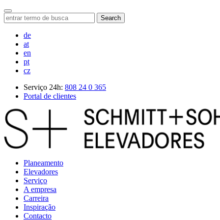
Search
de
at
en
pt
cz
Serviço 24h:
808 24 0 365
Portal de clientes
Planeamento
Elevadores
Serviço
A empresa
Carreira
Inspiração
Contacto