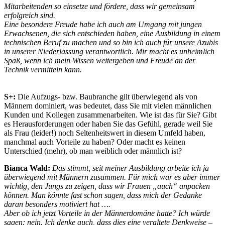
Mitarbeitenden so einsetze und fördere, dass wir gemeinsam
erfolgreich sind.
Eine besondere Freude habe ich auch am Umgang mit jungen
Erwachsenen, die sich entschieden haben, eine Ausbildung in einem
technischen Beruf zu machen und so bin ich auch für unsere Azubis
in unserer Niederlassung verantwortlich. Mir macht es unheimlich
Spaß, wenn ich mein Wissen weitergeben und Freude an der
Technik vermitteln kann.
S+:
Die Aufzugs- bzw. Baubranche gilt überwiegend als von
Männern dominiert, was bedeutet, dass Sie mit vielen männlichen
Kunden und Kollegen zusammenarbeiten. Wie ist das für Sie? Gibt
es Herausforderungen oder haben Sie das Gefühl, gerade weil Sie
als Frau (leider!) noch Seltenheitswert in diesem Umfeld haben,
manchmal auch Vorteile zu haben? Oder macht es keinen
Unterschied (mehr), ob man weiblich oder männlich ist?
Bianca Wald:
Das stimmt, seit meiner Ausbildung arbeite ich ja
überwiegend mit Männern zusammen. Für mich war es aber immer
wichtig, den Jungs zu zeigen, dass wir Frauen „auch“ anpacken
können. Man könnte fast schon sagen, dass mich der Gedanke
daran besonders motiviert hat ….
Aber ob ich jetzt Vorteile in der Männerdomäne hatte? Ich würde
sagen: nein. Ich denke auch, dass dies eine veraltete Denkweise –