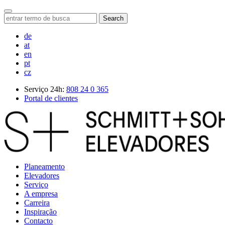
Search
de
at
en
pt
cz
Serviço 24h:
808 24 0 365
Portal de clientes
Planeamento
Elevadores
Serviço
A empresa
Carreira
Inspiração
Contacto