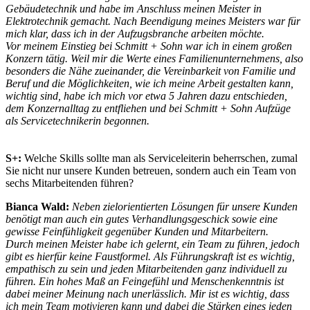
Gebäudetechnik und habe im Anschluss meinen Meister in
Elektrotechnik gemacht. Nach Beendigung meines Meisters war für
mich klar, dass ich in der Aufzugsbranche arbeiten möchte.
Vor meinem Einstieg bei Schmitt + Sohn war ich in einem großen
Konzern tätig. Weil mir die Werte eines Familienunternehmens, also
besonders die Nähe zueinander, die Vereinbarkeit von Familie und
Beruf und die Möglichkeiten, wie ich meine Arbeit gestalten kann,
wichtig sind, habe ich mich vor etwa 5 Jahren dazu entschieden,
dem Konzernalltag zu entfliehen und bei Schmitt + Sohn Aufzüge
als Servicetechnikerin begonnen.
S+:
Welche Skills sollte man als Serviceleiterin beherrschen, zumal
Sie nicht nur unsere Kunden betreuen, sondern auch ein Team von
sechs Mitarbeitenden führen?
Bianca Wald:
Neben zielorientierten Lösungen für unsere Kunden
benötigt man auch ein gutes Verhandlungsgeschick sowie eine
gewisse Feinfühligkeit gegenüber Kunden und Mitarbeitern.
Durch meinen Meister habe ich gelernt, ein Team zu führen, jedoch
gibt es hierfür keine Faustformel. Als Führungskraft ist es wichtig,
empathisch zu sein und jeden Mitarbeitenden ganz individuell zu
führen. Ein hohes Maß an Feingefühl und Menschenkenntnis ist
dabei meiner Meinung nach unerlässlich. Mir ist es wichtig, dass
ich mein Team motivieren kann und dabei die Stärken eines jeden